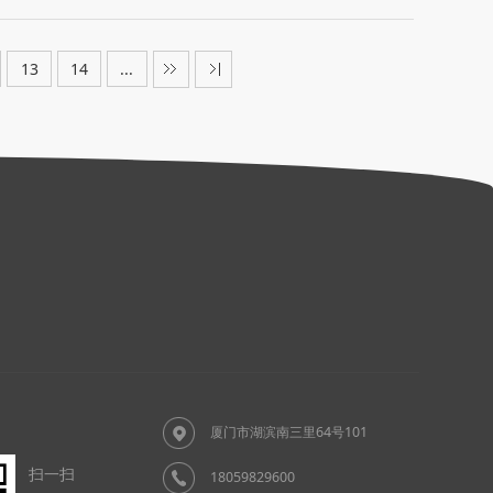
13
14
...
厦门市湖滨南三里64号101
扫一扫
18059829600