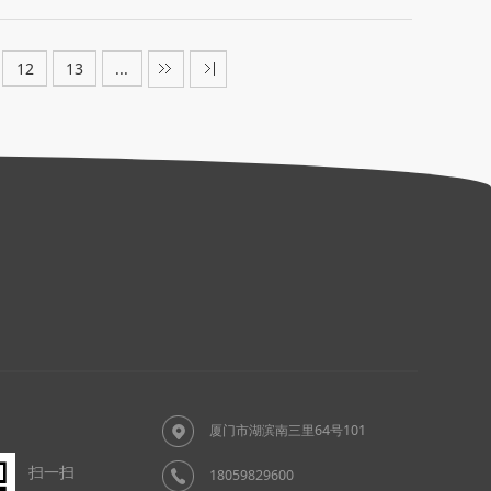
12
13
...
厦门市湖滨南三里64号101
扫一扫
18059829600